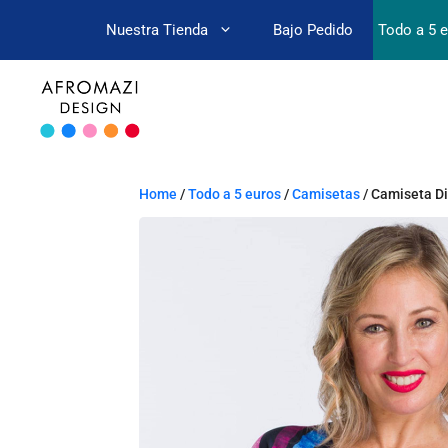
Nuestra Tienda
Bajo Pedido
Todo a 5 
Home
/
Todo a 5 euros
/
Camisetas
/ Camiseta Di