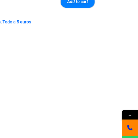
Add to cart
s
,
Todo a 5 euros
→