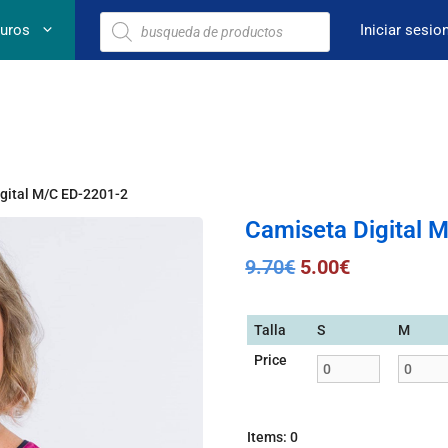
euros
Iniciar sesio
gital M/C ED-2201-2
Camiseta Digital 
9.70
€
5.00
€
Talla
S
M
Price
Items
:
0