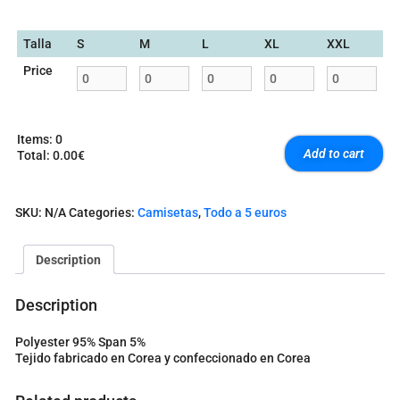
Talla
S
M
L
XL
XXL
Price
Items
:
0
Add to cart
Total
:
0.00€
0
I
t
SKU:
N/A
Categories:
Camisetas
,
Todo a 5 euros
e
m
s
Description
.
Y
o
Description
u
r
Polyester 95% Span 5%
t
Tejido fabricado en Corea y confeccionado en Corea
o
t
a