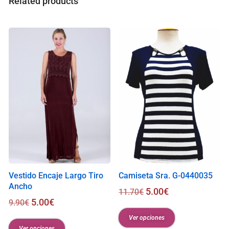
Related products
l
i
s
0
.
0
0
€
Vestido Encaje Largo Tiro
Camiseta Sra. G-0440035
Ancho
5.00
€
11.70
€
5.00
€
9.90
€
Ver opciones
Ver opciones