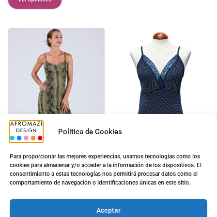
Política de Cookies
Para proporcionar las mejores experiencias, usamos tecnologías como los
cookies para almacenar y/o acceder a la información de los dispositivos. El
Vestido Serpiente Largo
Top Sra. G-0430085
consentimiento a estas tecnologías nos permitirá procesar datos como el
con Copa
5.00
€
comportamiento de navegación o identificaciones únicas en este sitio.
9.70
€
5.00
€
8.50
€
Ver opciones
Aceptar