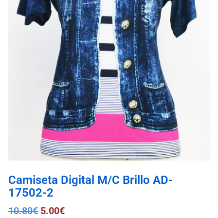
Camiseta Digital M/C Brillo AD-
17502-2
10.80
€
5.00
€