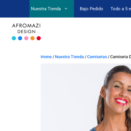
Nuestra Tienda
Bajo Pedido
Todo a 5 
Home
/
Nuestra Tienda
/
Camisetas
/ Camiseta D