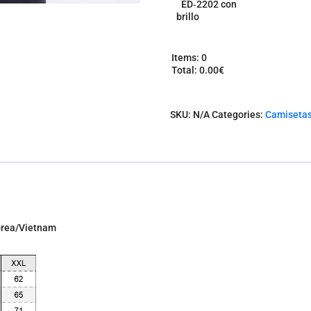
ED‑2202 con
brillo
Items
:
0
Total
:
0.00€
0
I
t
SKU:
N/A
Categories:
Camiseta
e
m
s
.
Y
o
u
r
t
Corea/Vietnam
o
t
a
l
i
s
0