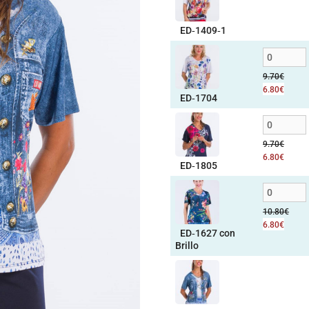
ED‑1409‑1
9.70
€
6.80
€
ED‑1704
9.70
€
6.80
€
ED‑1805
10.80
€
6.80
€
ED‑1627 con
Brillo