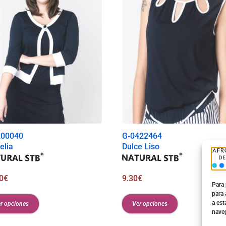
200040
G-0422464
elia
Dulce Liso
0
€
9.30
€
Para 
para 
a est
r opciones
Ver opciones
naveg