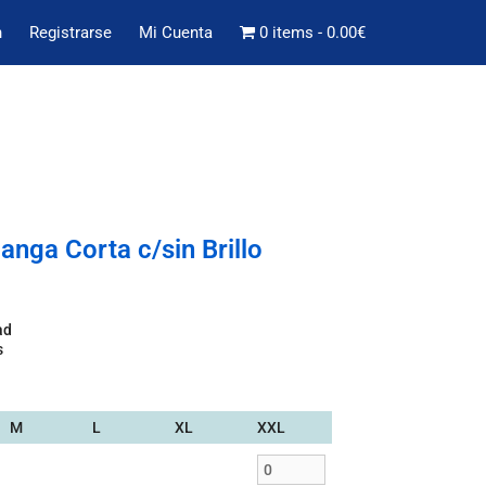
n
Registrarse
Mi Cuenta
0 items
0.00€
anga Corta c/sin Brillo
ad
s
M
L
XL
XXL