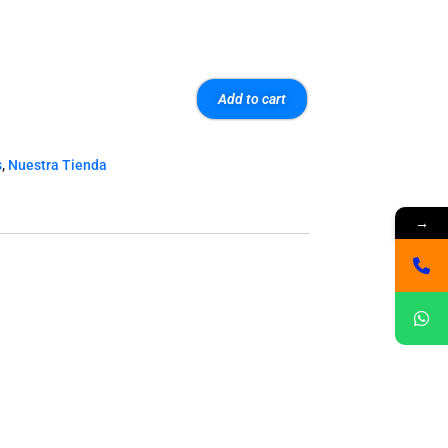
Add to cart
s
,
Nuestra Tienda
→