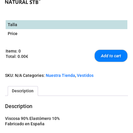
Talla
Price
Items
:
0
Add to cart
Total
:
0.00€
0
I
t
SKU:
N/A
Categories:
Nuestra Tienda
,
Vestidos
e
m
s
Description
.
Y
o
Description
u
r
Viscosa 90% Elastómero 10%
t
Fabricado en España
o
t