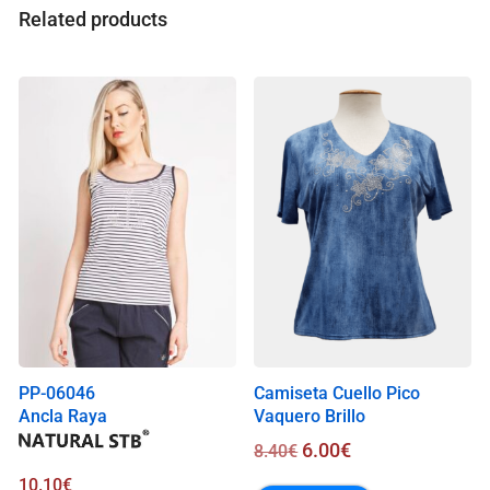
a
Related products
l
i
s
0
.
0
0
€
PP-06046
Camiseta Cuello Pico
Ancla Raya
Vaquero Brillo
6.00
€
8.40
€
10.10
€