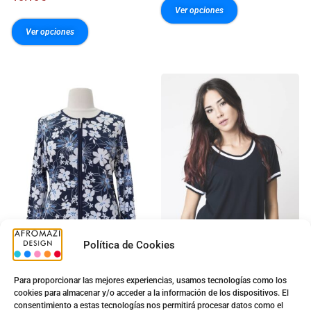
Ver opciones
Ver opciones
Política de Cookies
Chaquetas con
G-0422438
Para proporcionar las mejores experiencias, usamos tecnologías como los
Cremallera
IRIS
cookies para almacenar y/o acceder a la información de los dispositivos. El
consentimiento a estas tecnologías nos permitirá procesar datos como el
15.60
€
–
19.60
€