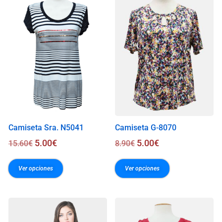
0
0
€
Camiseta Sra. N5041
Camiseta G-8070
5.00
€
5.00
€
15.60
€
8.90
€
Ver opciones
Ver opciones