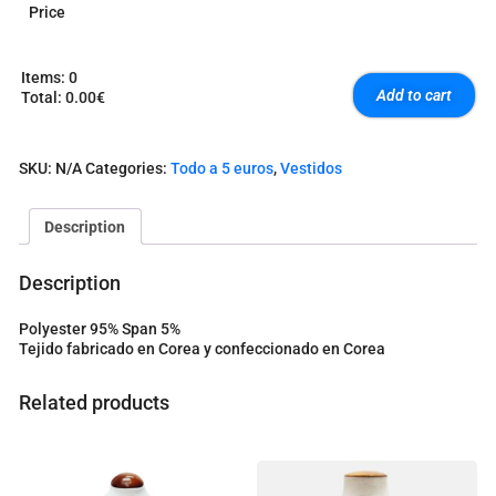
Price
Items
:
0
Add to cart
Total
:
0.00€
0
I
t
SKU:
N/A
Categories:
Todo a 5 euros
,
Vestidos
e
m
s
Description
.
Y
o
Description
u
r
Polyester 95% Span 5%
t
Tejido fabricado en Corea y confeccionado en Corea
o
t
a
Related products
l
i
s
0
.