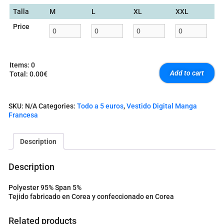
Talla
M
L
XL
XXL
Price
Items
:
0
Add to cart
Total
:
0.00€
0
I
t
SKU:
N/A
Categories:
Todo a 5 euros
,
Vestido Digital Manga
e
Francesa
m
s
.
Description
Y
o
u
Description
r
t
Polyester 95% Span 5%
o
Tejido fabricado en Corea y confeccionado en Corea
t
a
l
Related products