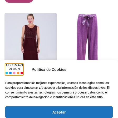
Política de Cookies
Para proporcionar las mejores experiencias, usamos tecnologías como los
cookies para almacenar y/o acceder a la información de los dispositivos. El
Vestido Encaje Largo Tiro
Pantalon Plisado
consentimiento a estas tecnologías nos permitirá procesar datos como el
Ancho
5.00
€
comportamiento de navegación o identificaciones únicas en este sitio.
9.00
€
5.00
€
9.90
€
Ver opciones
Aceptar
Ver opciones