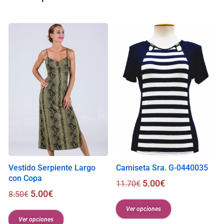
i
s
0
.
0
0
€
Vestido Serpiente Largo
Camiseta Sra. G-0440035
con Copa
5.00
€
11.70
€
5.00
€
8.50
€
Ver opciones
Ver opciones