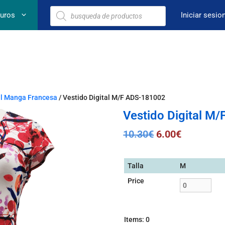
euros
Iniciar sesio
al Manga Francesa
/ Vestido Digital M/F ADS-181002
Vestido Digital M
10.30
€
6.00
€
Talla
M
Price
Items
:
0