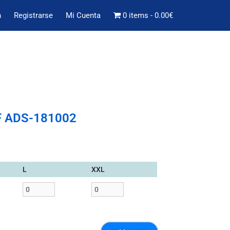
n
Registrarse
Mi Cuenta
0 items
0.00€
/F ADS-181002
L
XXL