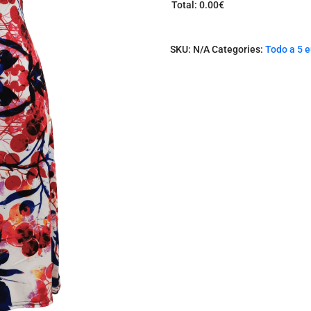
Total
:
0.00€
0
I
t
SKU:
N/A
Categories:
Todo a 5 
e
m
s
.
Y
o
u
r
t
o
t
a
l
i
s
0
.
0
0
€