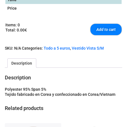
Price
Items
:
0
Add to cart
Total
:
0.00€
0
I
t
SKU:
N/A
Categories:
Todo a 5 euros
,
Vestido Vista S/M
e
m
s
Description
.
Y
o
Description
u
r
Polyester 95% Span 5%
t
Tejido fabricado en Corea y confeccionado en Corea/Vietnam
o
t
a
Related products
l
i
s
0