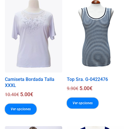
.
0
0
€
Camiseta Bordada Talla
Top Sra. G-0422476
XXXL
5.00
€
9.90
€
5.00
€
10.40
€
Ver opciones
Ver opciones