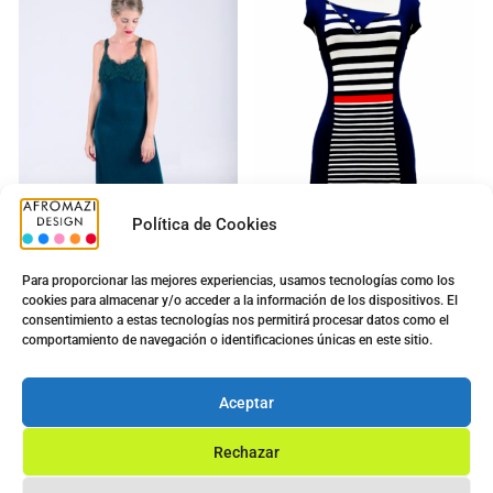
Política de Cookies
Para proporcionar las mejores experiencias, usamos tecnologías como los
cookies para almacenar y/o acceder a la información de los dispositivos. El
Vestido Bordado Largo
Vestido Viena N5004
consentimiento a estas tecnologías nos permitirá procesar datos como el
con Copa
5.00
€
comportamiento de navegación o identificaciones únicas en este sitio.
14.30
€
5.00
€
9.90
€
Ver opciones
Aceptar
Ver opciones
Rechazar