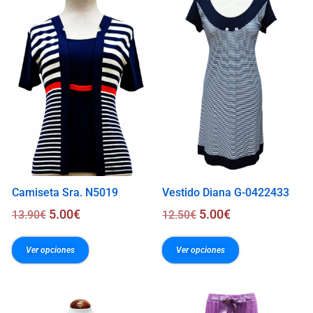
.
0
0
€
Camiseta Sra. N5019
Vestido Diana G-0422433
5.00
€
5.00
€
13.90
€
12.50
€
Ver opciones
Ver opciones