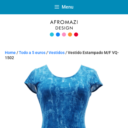
Menu
Home
/
Todo a 5 euros
/
Vestidos
/ Vestido Estampado M/F VQ-
1502