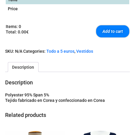
Price
Items
:
0
Add to cart
Total
:
0.00€
0
I
t
SKU:
N/A
Categories:
Todo a 5 euros
,
Vestidos
e
m
s
Description
.
Y
o
Description
u
r
Polyester 95% Span 5%
t
Tejido fabricado en Corea y confeccionado en Corea
o
t
a
Related products
l
i
s
0