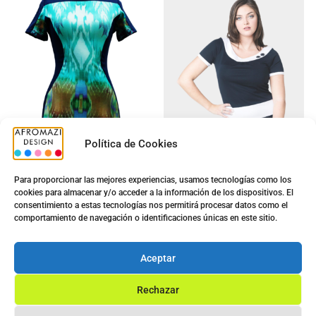
Política de Cookies
Para proporcionar las mejores experiencias, usamos tecnologías como los
cookies para almacenar y/o acceder a la información de los dispositivos. El
Vestido Sra. A20055
Vestido G-0200070 :
consentimiento a estas tecnologías nos permitirá procesar datos como el
Señora 4
7.00
€
comportamiento de navegación o identificaciones únicas en este sitio.
5.00
€
14.40
€
Ver opciones
Aceptar
Ver opciones
Rechazar