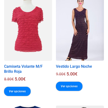
.
0
0
€
Camiseta Volante M/F
Vestido Largo Noche
Brillo Roja
5.00
€
9.00
€
5.00
€
8.80
€
Ver opciones
Ver opciones