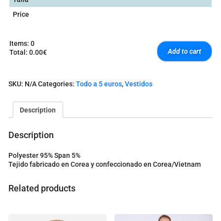
Price
Items
:
0
Add to cart
Total
:
0.00€
0
I
t
SKU:
N/A
Categories:
Todo a 5 euros
,
Vestidos
e
m
s
Description
.
Y
o
Description
u
r
Polyester 95% Span 5%
t
Tejido fabricado en Corea y confeccionado en Corea/Vietnam
o
t
a
Related products
l
i
s
0