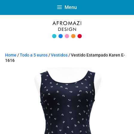
Menu
Home
/
Todo a 5 euros
/
Vestidos
/ Vestido Estampado Karen E-
1616