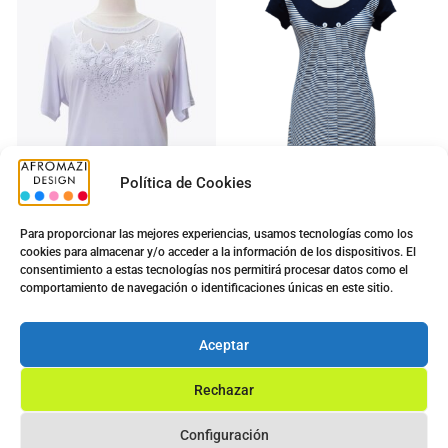
Política de Cookies
Para proporcionar las mejores experiencias, usamos tecnologías como los
cookies para almacenar y/o acceder a la información de los dispositivos. El
Camiseta Bordada Talla
Vestido Diana G-0422433
consentimiento a estas tecnologías nos permitirá procesar datos como el
XXXL
5.00
€
comportamiento de navegación o identificaciones únicas en este sitio.
12.50
€
5.00
€
10.40
€
Ver opciones
Aceptar
Ver opciones
Rechazar
Configuración