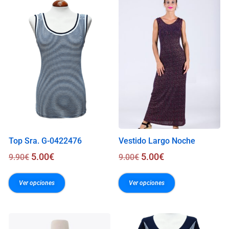
.
0
0
€
Top Sra. G-0422476
Vestido Largo Noche
5.00
€
5.00
€
9.90
€
9.00
€
Ver opciones
Ver opciones