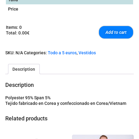
Price
Items
:
0
Add to cart
Total
:
0.00€
0
I
t
SKU:
N/A
Categories:
Todo a 5 euros
,
Vestidos
e
m
s
Description
.
Y
o
Description
u
r
Polyester 95% Span 5%
t
Tejido fabricado en Corea y confeccionado en Corea/Vietnam
o
t
a
Related products
l
i
s
0