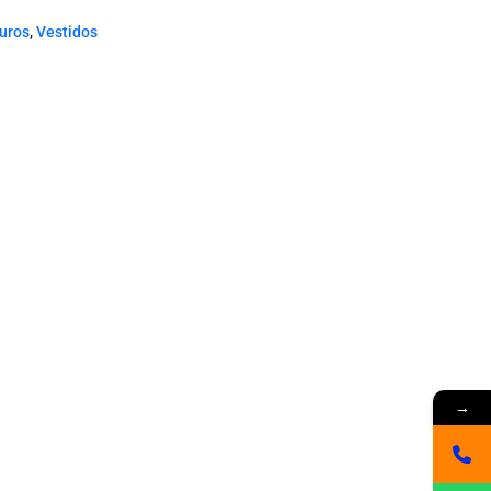
euros
,
Vestidos
→