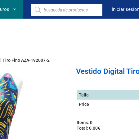
euros
Iniciar sesio
al Tiro Fino AZA-192007-2
Vestido Digital Ti
Talla
Price
Items
:
0
Total
:
0.00€
0