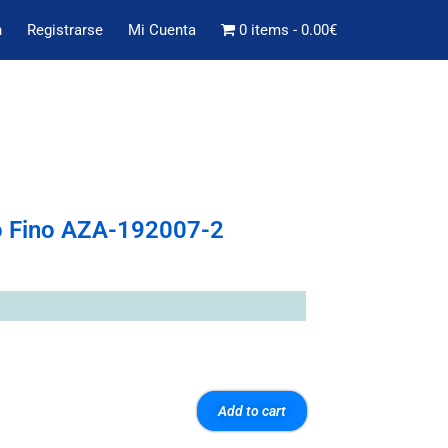
n
Registrarse
Mi Cuenta
0 items
0.00€
ro Fino AZA-192007-2
Add to cart