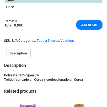
Price
Items
:
0
Add to cart
Total
:
0.00€
0
I
t
SKU:
N/A
Categories:
Todo a 5 euros
,
Vestidos
e
m
s
Description
.
Y
o
Description
u
r
Polyester 95% Span 5%
t
Tejido fabricado en Corea y confeccionado en Corea
o
t
a
Related products
l
i
s
0