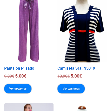
.
0
0
€
Pantalon Plisado
Camiseta Sra. N5019
5.00
€
5.00
€
9.00
€
13.90
€
Ver opciones
Ver opciones