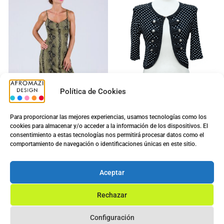
Política de Cookies
Para proporcionar las mejores experiencias, usamos tecnologías como los
cookies para almacenar y/o acceder a la información de los dispositivos. El
Vestido Serpiente Largo
Torera Gredel G-0430021
consentimiento a estas tecnologías nos permitirá procesar datos como el
con Copa
5.00
€
comportamiento de navegación o identificaciones únicas en este sitio.
12.50
€
5.00
€
8.50
€
Ver opciones
Aceptar
Ver opciones
Rechazar
Configuración