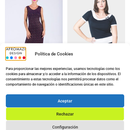
Política de Cookies
Para proporcionar las mejores experiencias, usamos tecnologías como los
cookies para almacenar y/o acceder a la información de los dispositivos. El
Vestido Largo Noche
Vestido G-0200070 :
consentimiento a estas tecnologías nos permitirá procesar datos como el
Señora 4
5.00
€
comportamiento de navegación o identificaciones únicas en este sitio.
9.00
€
5.00
€
14.40
€
Ver opciones
Aceptar
Ver opciones
Rechazar
Configuración