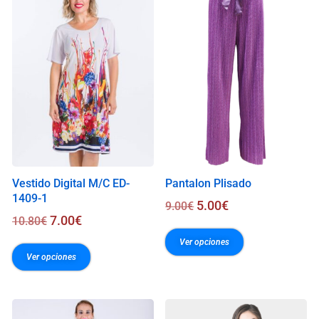
0
0
€
Vestido Digital M/C ED-
Pantalon Plisado
1409-1
5.00
€
9.00
€
7.00
€
10.80
€
Ver opciones
Ver opciones