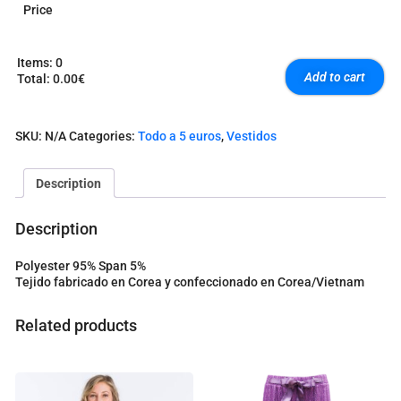
Price
Items
:
0
Add to cart
Total
:
0.00€
0
I
t
SKU:
N/A
Categories:
Todo a 5 euros
,
Vestidos
e
m
s
Description
.
Y
o
Description
u
r
Polyester 95% Span 5%
t
Tejido fabricado en Corea y confeccionado en Corea/Vietnam
o
t
a
Related products
l
i
s
0
.