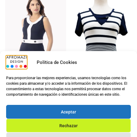
Política de Cookies
Para proporcionar las mejores experiencias, usamos tecnologías como los
cookies para almacenar y/o acceder a la información de los dispositivos. El
Vestido G-0200067:
Camiseta Sra. N5022
consentimiento a estas tecnologías nos permitirá procesar datos como el
Señora 3
5.00
€
comportamiento de navegación o identificaciones únicas en este sitio.
13.00
€
5.00
€
13.70
€
Ver opciones
Aceptar
Ver opciones
Rechazar