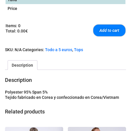
Price
Items
:
0
Add to cart
Total
:
0.00€
0
I
t
SKU:
N/A
Categories:
Todo a 5 euros
,
Tops
e
m
s
Description
.
Y
o
Description
u
r
Polyester 95% Span 5%
t
Tejido fabricado en Corea y confeccionado en Corea/Vietnam
o
t
a
Related products
l
i
s
0