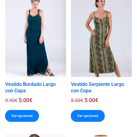
.
0
0
€
Vestido Bordado Largo
Vestido Serpiente Largo
con Copa
con Copa
5.00
€
5.00
€
9.90
€
8.50
€
Ver opciones
Ver opciones