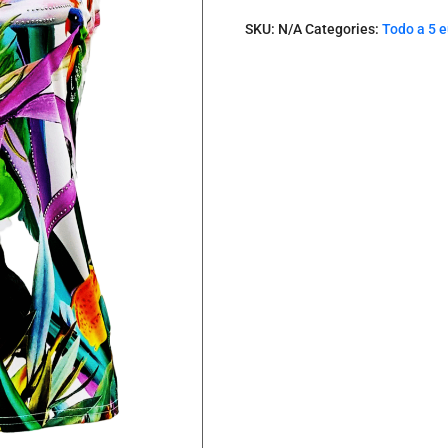
I
t
SKU:
N/A
Categories:
Todo a 5 
e
m
s
.
Y
o
u
r
t
o
t
a
l
i
s
0
.
0
0
€