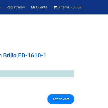
n
Registrarse
Mi Cuenta
0 items
0.00€
n Brillo ED-1610-1
Add to cart