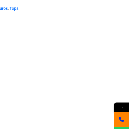
euros
,
Tops
→