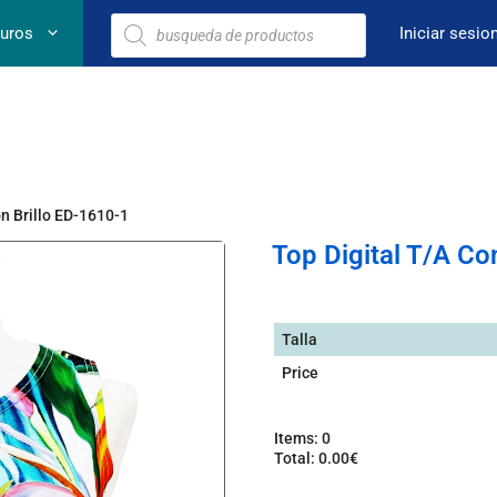
euros
Iniciar sesio
on Brillo ED-1610-1
Top Digital T/A Co
Talla
Price
Items
:
0
Total
:
0.00€
0