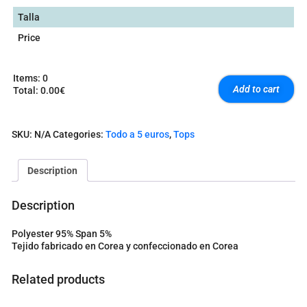
Talla
Price
Items
:
0
Add to cart
Total
:
0.00€
0
I
t
SKU:
N/A
Categories:
Todo a 5 euros
,
Tops
e
m
s
Description
.
Y
o
Description
u
r
Polyester 95% Span 5%
t
Tejido fabricado en Corea y confeccionado en Corea
o
t
a
Related products
l
i