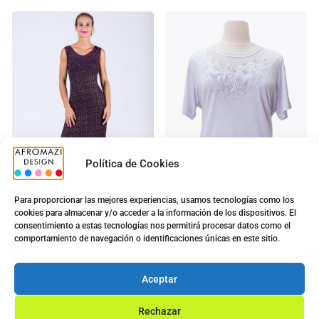
Política de Cookies
Para proporcionar las mejores experiencias, usamos tecnologías como los
cookies para almacenar y/o acceder a la información de los dispositivos. El
Vestido Largo Noche
Camiseta Bordada Talla
consentimiento a estas tecnologías nos permitirá procesar datos como el
XXXL
5.00
€
comportamiento de navegación o identificaciones únicas en este sitio.
9.00
€
5.00
€
10.40
€
Ver opciones
Aceptar
Ver opciones
Rechazar