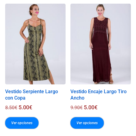
s
0
.
0
0
€
Vestido Serpiente Largo
Vestido Encaje Largo Tiro
con Copa
Ancho
5.00
€
5.00
€
8.50
€
9.90
€
Ver opciones
Ver opciones