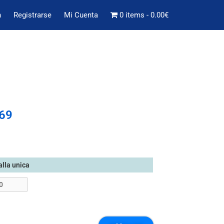
n
Registrarse
Mi Cuenta
0 items
0.00€
69
alla unica