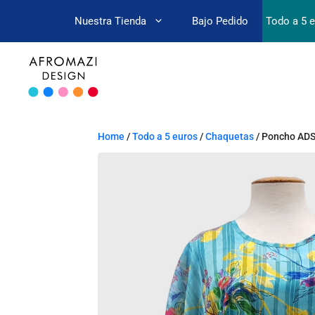
Nuestra Tienda
Bajo Pedido
Todo a 5 
Home
/
Todo a 5 euros
/
Chaquetas
/ Poncho AD