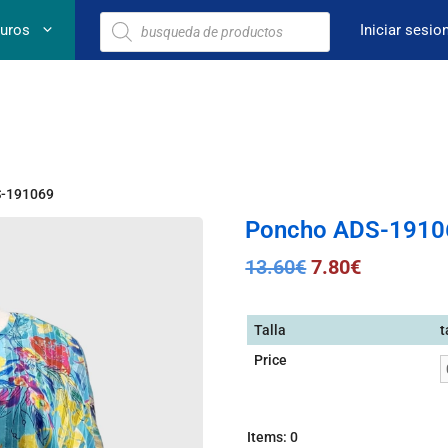
euros
Iniciar sesio
S-191069
Poncho ADS-1910
13.60
€
7.80
€
Talla
t
Price
Items
:
0