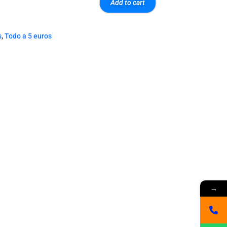
Add to cart
s
,
Todo a 5 euros
→