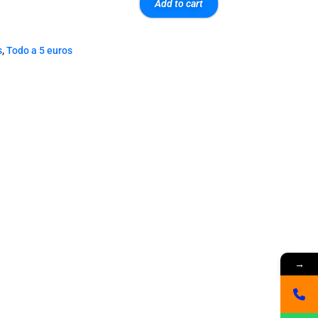
Add to cart
s
,
Todo a 5 euros
→