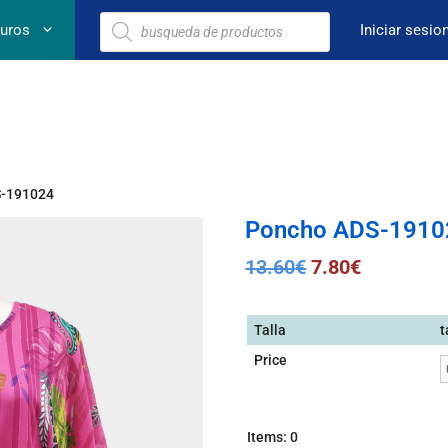
euros
Iniciar sesio
S-191024
Poncho ADS-1910
13.60
€
7.80
€
Talla
t
Price
Items
:
0