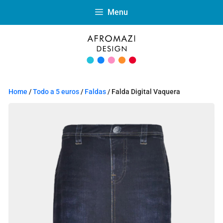
Menu
Home
/
Todo a 5 euros
/
Faldas
/ Falda Digital Vaquera