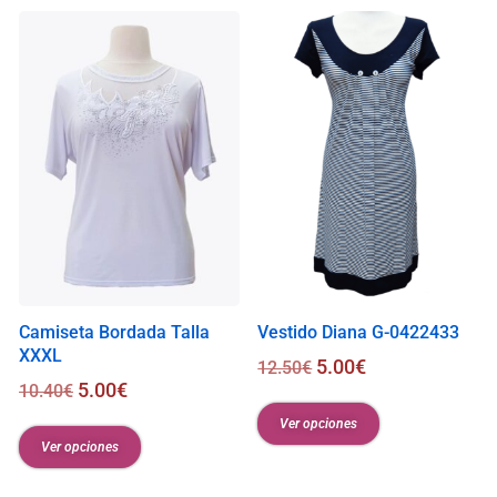
s
0
.
0
0
€
Camiseta Bordada Talla
Vestido Diana G-0422433
XXXL
5.00
€
12.50
€
5.00
€
10.40
€
Ver opciones
Ver opciones