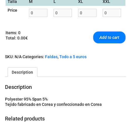
Talla
M
L
XL
XXL
Price
Items
:
0
Add to cart
Total
:
0.00€
0
I
t
SKU:
N/A
Categories:
Faldas
,
Todo a 5 euros
e
m
s
Description
.
Y
o
Description
u
r
Polyester 95% Span 5%
t
Tejido fabricado en Corea y confeccionado en Corea
o
t
a
Related products
l
i