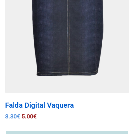
Falda Digital Vaquera
8.30
€
5.00
€