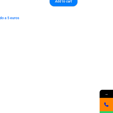
Add to cart
do a 5 euros
→