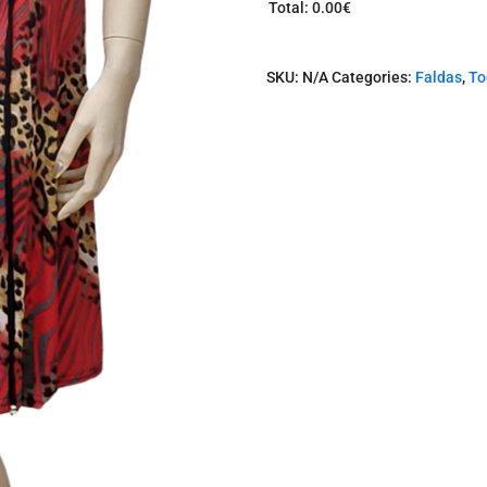
Total
:
0.00€
0
I
t
SKU:
N/A
Categories:
Faldas
,
To
e
m
s
.
Y
o
u
r
t
o
t
a
l
i
s
0
.
0
0
€