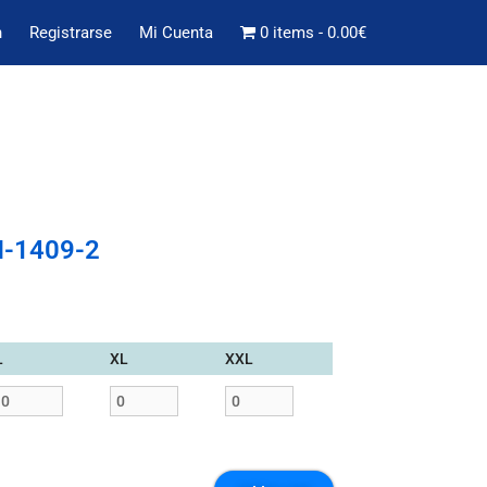
n
Registrarse
Mi Cuenta
0 items
0.00€
N-1409-2
L
XL
XXL