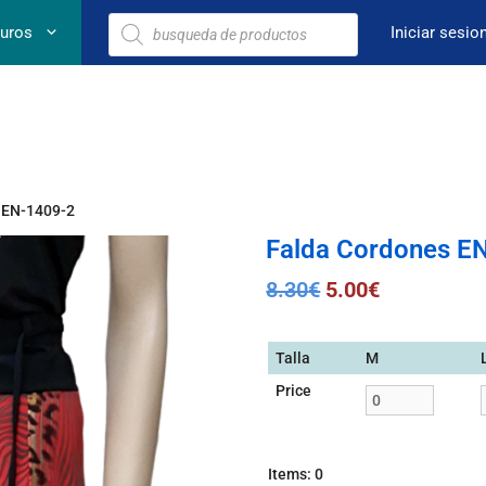
euros
Iniciar sesio
 EN-1409-2
Falda Cordones E
8.30
€
5.00
€
Talla
M
Price
Items
:
0