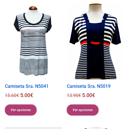
s
0
.
0
0
€
Camiseta Sra. N5041
Camiseta Sra. N5019
5.00
€
5.00
€
15.60
€
13.90
€
Ver opciones
Ver opciones