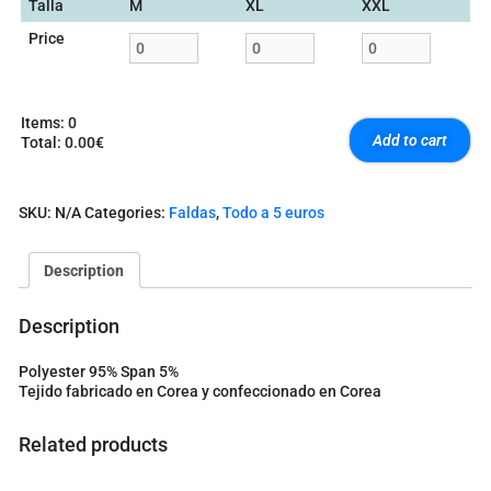
Talla
M
XL
XXL
Price
Items
:
0
Add to cart
Total
:
0.00€
0
I
t
SKU:
N/A
Categories:
Faldas
,
Todo a 5 euros
e
m
s
Description
.
Y
o
Description
u
r
Polyester 95% Span 5%
t
Tejido fabricado en Corea y confeccionado en Corea
o
t
a
Related products
l
i