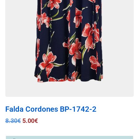
Falda Cordones BP-1742-2
8.30
€
5.00
€