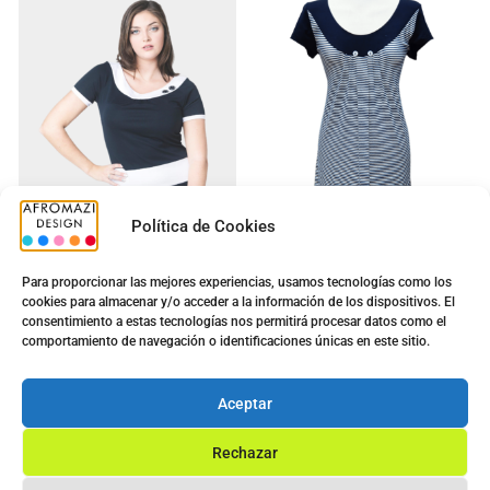
Política de Cookies
Para proporcionar las mejores experiencias, usamos tecnologías como los
cookies para almacenar y/o acceder a la información de los dispositivos. El
Vestido G-0200070 :
Vestido Diana G-0422433
consentimiento a estas tecnologías nos permitirá procesar datos como el
Señora 4
5.00
€
comportamiento de navegación o identificaciones únicas en este sitio.
12.50
€
5.00
€
14.40
€
Ver opciones
Aceptar
Ver opciones
Rechazar