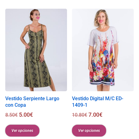
i
s
0
.
0
0
€
Vestido Serpiente Largo
Vestido Digital M/C ED-
con Copa
1409-1
5.00
€
7.00
€
8.50
€
10.80
€
Ver opciones
Ver opciones