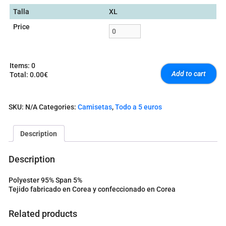
Talla
XL
Price
Items
:
0
Add to cart
Total
:
0.00€
0
I
t
SKU:
N/A
Categories:
Camisetas
,
Todo a 5 euros
e
m
s
Description
.
Y
o
Description
u
r
Polyester 95% Span 5%
t
Tejido fabricado en Corea y confeccionado en Corea
o
t
a
Related products
l