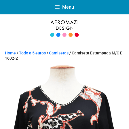
Menu
Home
/
Todo a 5 euros
/
Camisetas
/ Camiseta Estampada M/C E-
1602-2