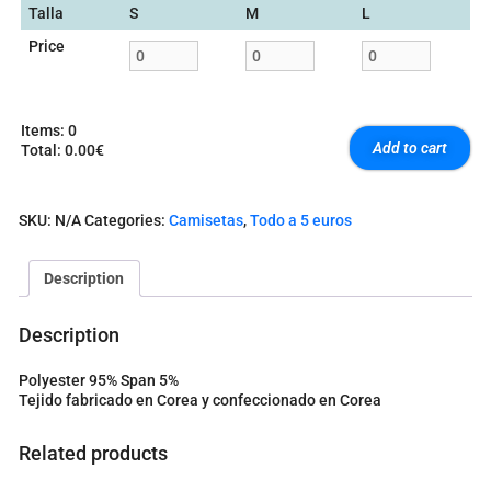
Talla
S
M
L
Price
Items
:
0
Add to cart
Total
:
0.00€
0
I
t
SKU:
N/A
Categories:
Camisetas
,
Todo a 5 euros
e
m
s
Description
.
Y
o
Description
u
r
Polyester 95% Span 5%
t
Tejido fabricado en Corea y confeccionado en Corea
o
t
a
Related products
l
i