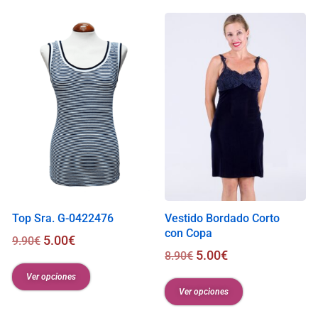
s
0
.
0
0
€
Top Sra. G-0422476
Vestido Bordado Corto
con Copa
5.00
€
9.90
€
5.00
€
8.90
€
Ver opciones
Ver opciones