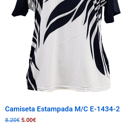
Camiseta Estampada M/C E-1434-2
8.20
€
5.00
€