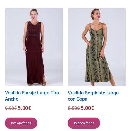
i
s
0
.
0
0
€
Vestido Encaje Largo Tiro
Vestido Serpiente Largo
Ancho
con Copa
5.00
€
5.00
€
9.90
€
8.50
€
Ver opciones
Ver opciones