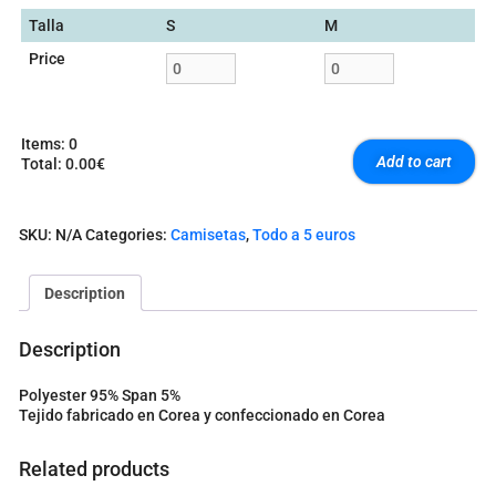
Talla
S
M
Price
Items
:
0
Add to cart
Total
:
0.00€
0
I
t
SKU:
N/A
Categories:
Camisetas
,
Todo a 5 euros
e
m
s
Description
.
Y
o
Description
u
r
Polyester 95% Span 5%
t
Tejido fabricado en Corea y confeccionado en Corea
o
t
a
Related products
l