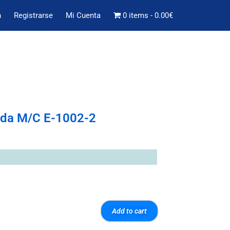
n
Registrarse
Mi Cuenta
0 items
0.00€
da M/C E-1002-2
Add to cart