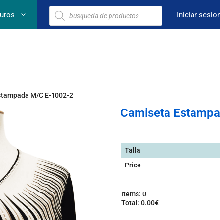
euros
Iniciar sesio
stampada M/C E-1002-2
Camiseta Estampa
Talla
Price
Items
:
0
Total
:
0.00€
0