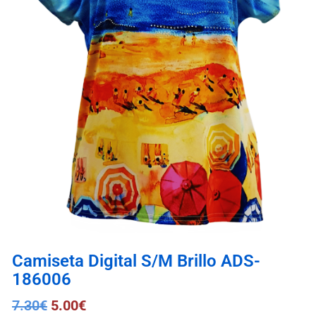
Camiseta Digital S/M Brillo ADS-
186006
7.30
€
5.00
€