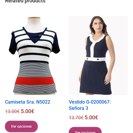
Related products
l
i
s
0
.
0
0
€
Camiseta Sra. N5022
Vestido G-0200067:
Señora 3
5.00
€
13.00
€
5.00
€
13.70
€
Ver opciones
Ver opciones