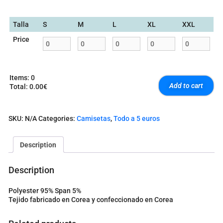
Talla
S
M
L
XL
XXL
Price
Items
:
0
Add to cart
Total
:
0.00€
0
I
t
SKU:
N/A
Categories:
Camisetas
,
Todo a 5 euros
e
m
s
Description
.
Y
o
Description
u
r
Polyester 95% Span 5%
t
Tejido fabricado en Corea y confeccionado en Corea
o
t
a