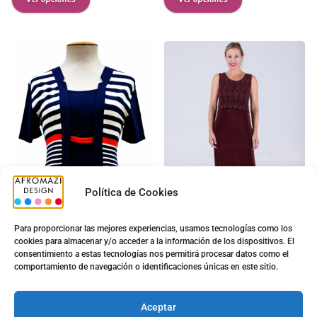
Política de Cookies
Para proporcionar las mejores experiencias, usamos tecnologías como los
cookies para almacenar y/o acceder a la información de los dispositivos. El
Camiseta Sra. N5019
Vestido Encaje Largo Tiro
consentimiento a estas tecnologías nos permitirá procesar datos como el
Ancho
5.00
€
comportamiento de navegación o identificaciones únicas en este sitio.
13.90
€
5.00
€
9.90
€
Ver opciones
Aceptar