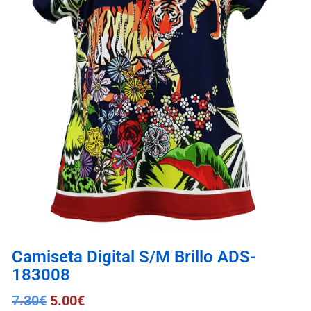
Camiseta Digital S/M Brillo ADS-
183008
7.30
€
5.00
€