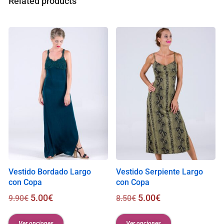
Related products
l
i
s
0
.
0
0
€
Vestido Bordado Largo
Vestido Serpiente Largo
con Copa
con Copa
5.00
€
5.00
€
9.90
€
8.50
€
Ver opciones
Ver opciones