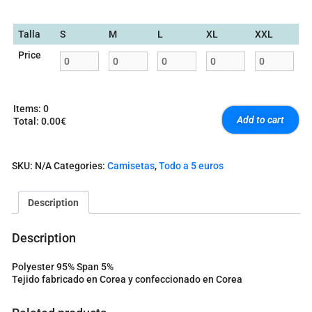
Talla
S
M
L
XL
XXL
Price
Items
:
0
Add to cart
Total
:
0.00€
0
I
t
SKU:
N/A
Categories:
Camisetas
,
Todo a 5 euros
e
m
s
Description
.
Y
o
Description
u
r
Polyester 95% Span 5%
t
Tejido fabricado en Corea y confeccionado en Corea
o
t
a