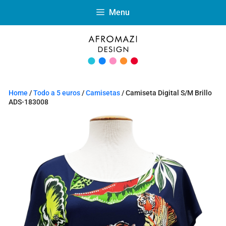
Menu
Home
/
Todo a 5 euros
/
Camisetas
/ Camiseta Digital S/M Brillo
ADS-183008