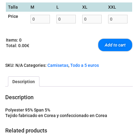
Talla
M
L
XL
XXL
Price
Items
:
0
Add to cart
Total
:
0.00€
0
I
t
SKU:
N/A
Categories:
Camisetas
,
Todo a 5 euros
e
m
s
Description
.
Y
o
Description
u
r
Polyester 95% Span 5%
t
Tejido fabricado en Corea y confeccionado en Corea
o
t
a
Related products
l