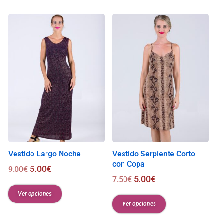
i
s
0
.
0
0
€
Vestido Largo Noche
Vestido Serpiente Corto
con Copa
5.00
€
9.00
€
5.00
€
7.50
€
Ver opciones
Ver opciones