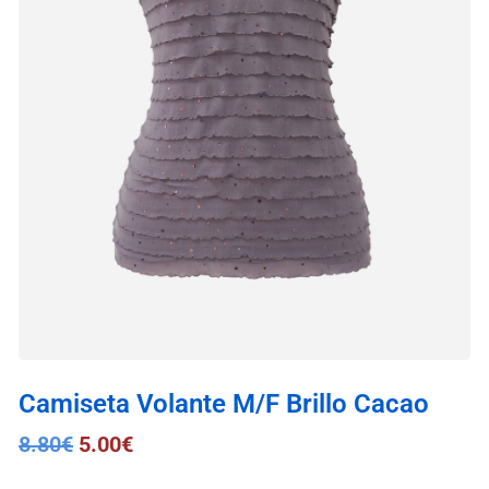
Camiseta Volante M/F Brillo Cacao
8.80
€
5.00
€