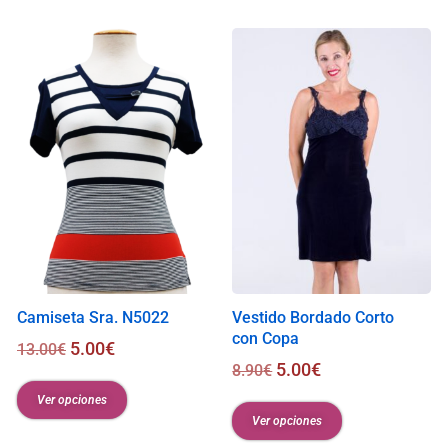
i
s
0
.
0
0
€
Camiseta Sra. N5022
Vestido Bordado Corto
con Copa
5.00
€
13.00
€
5.00
€
8.90
€
Ver opciones
Ver opciones