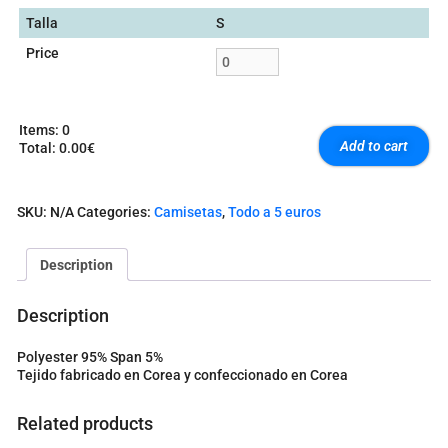
Talla
S
Price
Items
:
0
Add to cart
Total
:
0.00€
0
I
t
SKU:
N/A
Categories:
Camisetas
,
Todo a 5 euros
e
m
s
Description
.
Y
o
Description
u
r
Polyester 95% Span 5%
t
Tejido fabricado en Corea y confeccionado en Corea
o
t
a
Related products
l