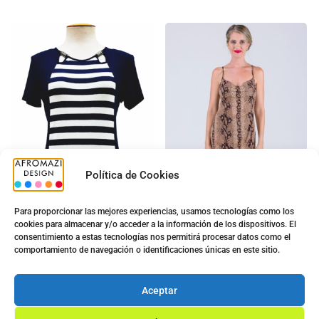
Política de Cookies
Para proporcionar las mejores experiencias, usamos tecnologías como los
cookies para almacenar y/o acceder a la información de los dispositivos. El
Camiseta Sra. G-0440035
Vestido Serpiente Corto
consentimiento a estas tecnologías nos permitirá procesar datos como el
con Copa
5.00
€
comportamiento de navegación o identificaciones únicas en este sitio.
11.70
€
5.00
€
7.50
€
Ver opciones
Aceptar
Ver opciones