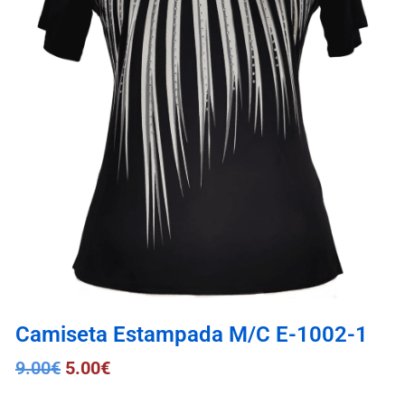
Camiseta Estampada M/C E-1002-1
9.00
€
5.00
€